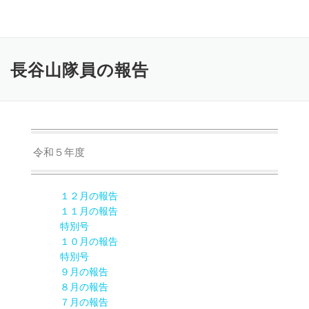
コ
ン
テ
ン
長谷山隊員の報告
ツ
へ
ス
キ
ッ
プ
令和５年度
１２月の報告
１１月の報告
特別号
１０月の報告
特別号
９月の報告
８月の報告
７月の報告