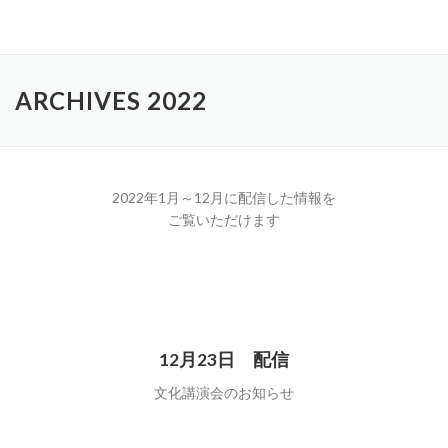
コ
ン
テ
ン
ARCHIVES 2022
ツ
へ
ス
キ
ッ
2022年1月～12月に配信した情報を
プ
ご覧いただけます
12月23日 配信
文化講演会のお知らせ