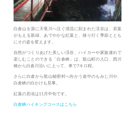
白倉山を源に天竜川へ注ぐ清流に刻まれた渓谷は、若葉
がもえる新緑、あでやかな紅葉と、移り行く季節ととも
にその姿を変えます。
自然がつくりあげた美しい渓谷、ハイカーや家族連れで
楽しむことのできる「白倉峡」は、龍山町の入口、西川
橋から白倉川沿いに上って、車で7キロ程。
さらに白倉から龍山秘密村へ向かう途中のもみじ川や、
白倉峡の白かけも見事。
紅葉の見頃は11月中旬です。
白倉峡ハイキングコースはこちら