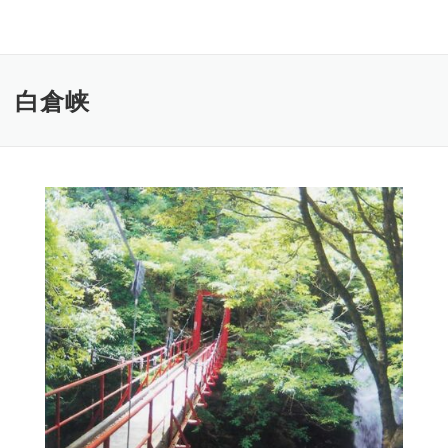
コ
ン
テ
ン
白倉峡
ツ
へ
ス
キ
ッ
プ