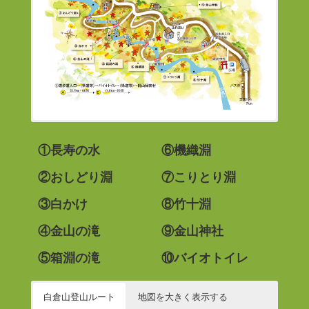
①長寿の水
⑥機織淵
②おしどり淵
⑦こりとり淵
③白かけ
⑧竹十淵
④金山の滝
⑨金山神社
⑤箱淵の滝
⑩バイオトイレ
白倉山登山ルート
地図を大きく表示する