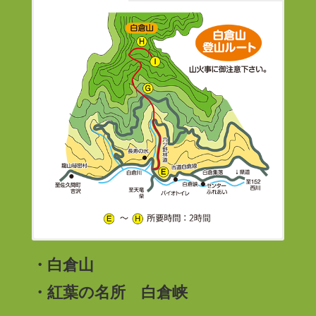
・白倉山
・紅葉の名所 白倉峡