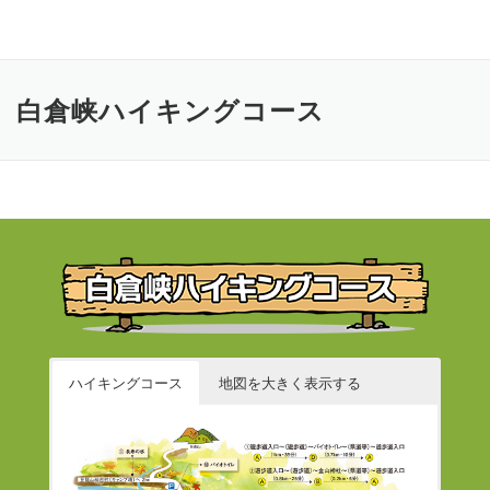
コ
ン
テ
ン
白倉峡ハイキングコース
ツ
へ
ス
キ
ッ
プ
ハイキングコース
地図を大きく表示する