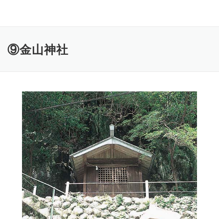
コ
ン
テ
ン
⑨金山神社
ツ
へ
ス
キ
ッ
プ