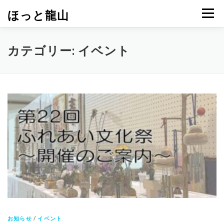
コ
ほっと龍山
メニュ
ン
テ
ン
カテゴリー:
イベント
ツ
へ
ス
キ
ッ
プ
お知らせ
/
イベント