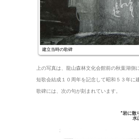
歌碑
上の写真は、龍山森林文化会館前の秋葉湖側
短歌会結成１０周年を記念して昭和５３年に
歌碑には、次の句が刻まれています。