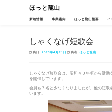
コ
ほっと龍山
ン
テ
ン
新着情報
事業案内
ほっと龍山概要
イ
ツ
へ
ス
しゃくなげ短歌会
キ
ッ
プ
投稿日:
2023年4月21日
投稿者:
ほっと龍山
しゃくなげ短歌会は、昭和４３年頃から活動
を開催しています。
会員も７名と少なくなりましたが、他の短歌
います。