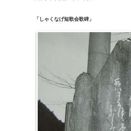
「しゃくなげ短歌会歌碑」