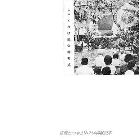
”岩に散
水