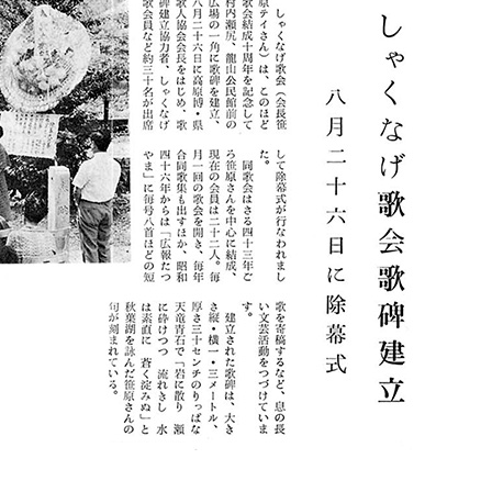
り 瀬に砕けつつ 流れきし
は素直に 蒼く淀みぬ”