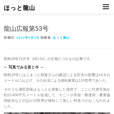
コ
ほっと龍山
メニュ
ン
テ
ン
ツ
龍山広報第53号
へ
ス
投稿日:
2022年9月9日
投稿者:
ほっと龍山
キ
ッ
プ
昭和39年12月号（NO.53）の広報たつやまの記事です。
— 写真でみる昔と今 —
昭和29年にはじまった秋葉ダムの建設による貯水の影響は14キロ
メートルにおよび、その水没による移転家屋は119世帯であった。
そのうち瀬尻部落はもっとも密集した場所で、ここに代替宅地を
約25,400平方メートル造成して、そこへ小学校・郵便局・農業協
同組合などのほか50世帯が移転して新しい村造りがおこなわれま
した。