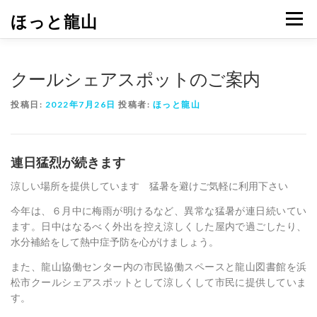
コ
ほっと龍山
メニュ
ン
テ
ン
ツ
クールシェアスポットのご案内
へ
ス
投稿日:
2022年7月26日
投稿者:
ほっと龍山
キ
ッ
プ
連日猛烈が続きます
涼しい場所を提供しています 猛暑を避けご気軽に利用下さい
今年は、６月中に梅雨が明けるなど、異常な猛暑が連日続いてい
ます。日中はなるべく外出を控え涼しくした屋内で過ごしたり、
水分補給をして熱中症予防を心がけましょう。
また、龍山協働センター内の市民協働スペースと龍山図書館を浜
松市クールシェアスポットとして涼しくして市民に提供していま
す。