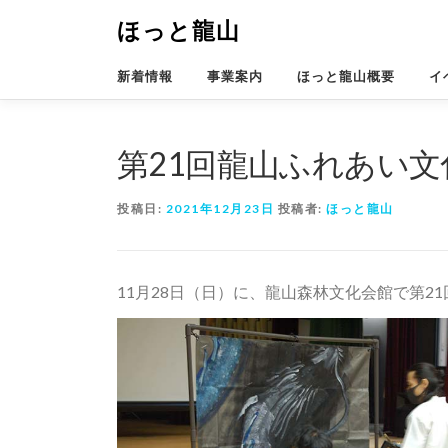
コ
ほっと龍山
ン
テ
ン
新着情報
事業案内
ほっと龍山概要
イ
ツ
へ
ス
第21回龍山ふれあい
キ
ッ
プ
投稿日:
2021年12月23日
投稿者:
ほっと龍山
11月28日（日）に、龍山森林文化会館で第2