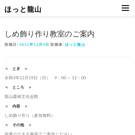
コ
ほっと龍山
メニュ
ン
テ
ン
ツ
しめ飾り作り教室のご案内
へ
ス
投稿日:
2021年12月9日
投稿者:
ほっと龍山
キ
ッ
プ
＜ とき ＞
令和3年12月19日（日） 9：00 ～ 12：00
＜ ところ ＞
龍山森林文化会館
＜ 内容 ＞
しめ飾り作り（参加無料）
＜ その他 ＞
作業のできる服装でご参加ください