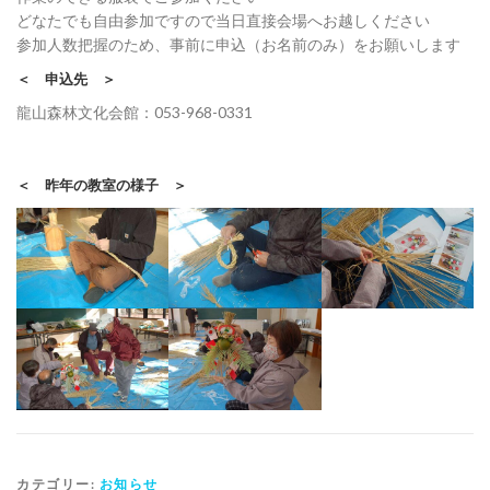
どなたでも自由参加ですので当日直接会場へお越しください
参加人数把握のため、事前に申込（お名前のみ）をお願いします
＜ 申込先 ＞
龍山森林文化会館：053-968-0331
＜ 昨年の教室の様子 ＞
カテゴリー:
お知らせ