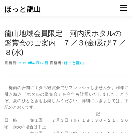
コ
ほっと龍山
メニュ
ン
テ
ン
ツ
龍山地域会員限定 河内沢ホタルの
へ
鑑賞会のご案内 ７／３(金)及び７／
ス
キ
８(水)
ッ
プ
投稿日:
2020年6月16日
投稿者:
ほっと龍山
梅雨の合間にホタル観賞会でリフレッシュしませんか。昨年に
引き続き『ホタルの鑑賞会」を今年も計画いたしました。どう
ぞ、夏のひとときをお楽しみください。詳細につきましては、下
記のとおりです。
記
日 時 第１回 ７月３日（金）１８：３０～２１：３０
頃 雨天の場合は中止