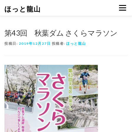
コ
ほっと龍山
メニュ
ン
テ
ン
ツ
第43回 秋葉ダム さくらマラソン
へ
ス
投稿日:
2019年12月27日
投稿者:
ほっと龍山
キ
ッ
プ