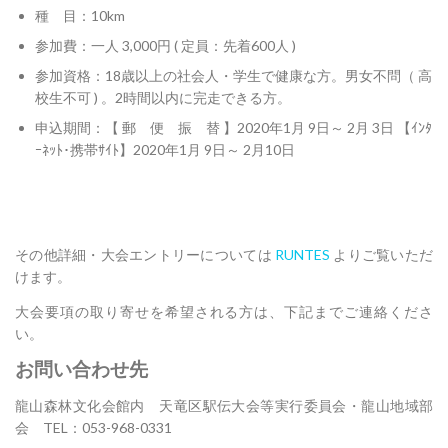
種 目：10km
参加費：一人 3,000円 ( 定員：先着600人 )
参加資格：18歳以上の社会人・学生で健康な方。男女不問（ 高
校生不可 ) 。2時間以内に完走できる方。
申込期間：【 郵 便 振 替 】2020年1月 9日～ 2月 3日 【ｲﾝﾀ
ｰﾈｯﾄ･携帯ｻｲﾄ】2020年1月 9日～ 2月10日
その他詳細・大会エントリーについては
RUNTES
よりご覧いただ
けます。
大会要項の取り寄せを希望される方は、下記までご連絡くださ
い。
お問い合わせ先
龍山森林文化会館内 天竜区駅伝大会等実行委員会・龍山地域部
会 TEL：053-968-0331