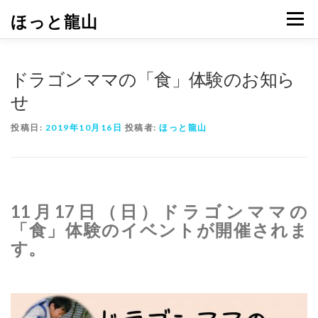
コ
ほっと龍山
メニュ
ン
テ
ン
ツ
ドラゴンママの「食」体験のお知ら
へ
せ
ス
キ
投稿日:
2019年10月16日
投稿者:
ほっと龍山
ッ
プ
11月17日（日）ドラゴンママの
「食」体験のイベントが開催されま
す。