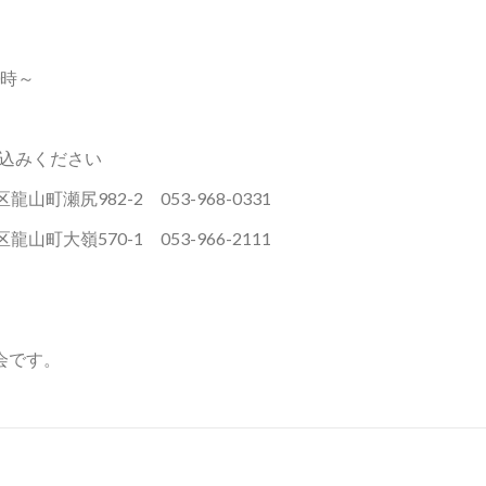
0時～
し込みください
町瀬尻982-2 053-968-0331
町大嶺570-1 053-966-2111
会です。