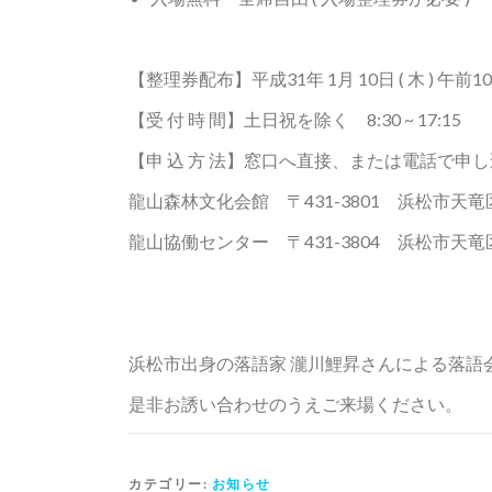
【整理券配布】平成31年 1月 10日 ( 木 ) 午前1
【受 付 時 間】土日祝を除く 8:30 ~ 17:15
【申 込 方 法】窓口へ直接、または電話で申
龍山森林文化会館 〒431-3801 浜松市天竜区龍山
龍山協働センター 〒431-3804 浜松市天竜区龍山
浜松市出身の落語家 瀧川鯉昇さんによる落語
是非お誘い合わせのうえご来場ください。
カテゴリー:
お知らせ