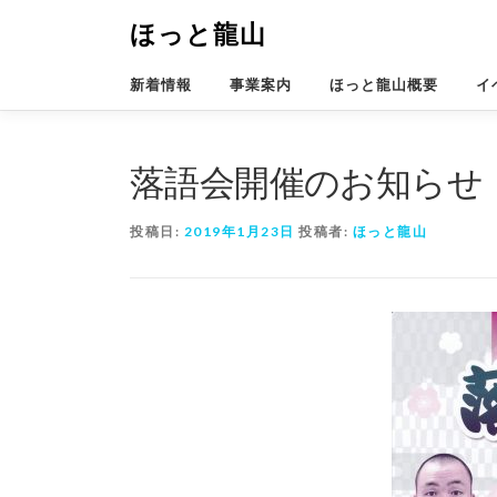
コ
ほっと龍山
ン
テ
ン
新着情報
事業案内
ほっと龍山概要
イ
ツ
へ
ス
落語会開催のお知らせ
キ
ッ
プ
投稿日:
2019年1月23日
投稿者:
ほっと龍山