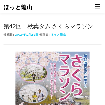
コ
ほっと龍山
メニュ
ン
テ
ン
ツ
第42回 秋葉ダム さくらマラソン
へ
ス
投稿日:
2019年1月21日
投稿者:
ほっと龍山
キ
ッ
プ