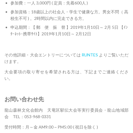
参加費：一人 3,000円 ( 定員：先着600人 )
参加資格：18歳以上の社会人・学生で健康な方。男女不問（ 高
校生不可 ) 。2時間以内に完走できる方。
申込期間：【 郵 便 振 替 】2019年1月10日～ 2月 5日 【ｲﾝ
ﾀｰﾈｯﾄ･携帯ｻｲﾄ】2019年1月10日～ 2月12日
その他詳細・大会エントリーについては
RUNTES
よりご覧いただ
けます。
大会要項の取り寄せを希望される方は、下記までご連絡くださ
い。
お問い合わせ先
龍山森林文化会館内 天竜区駅伝大会等実行委員会・龍山地域部
会 TEL：053-968-0331
受付時間：月～金 AM9:00 ~ PM5:00 ( 祝日を除く )