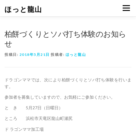
コ
ほっと龍山
メニュ
ン
テ
ン
ツ
柏餅づくりとソバ打ち体験のお知ら
へ
せ
ス
キ
投稿日:
2018年5月21日
投稿者:
ほっと龍山
ッ
プ
ドラゴンママでは、次により柏餅づくりとソバ打ち体験を行いま
す。
参加者を募集していますので、お気軽にご参加ください。
と き 5月27日（日曜日）
ところ 浜松市天竜区龍山町瀬尻
ド ラゴンママ加工場