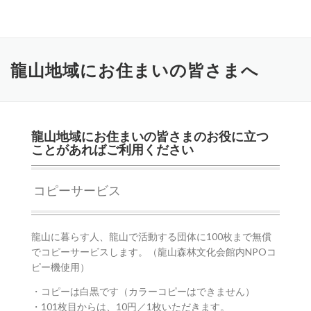
コ
ン
テ
ン
龍山地域にお住まいの皆さまへ
ツ
へ
ス
キ
ッ
龍山地域にお住まいの皆さまのお役に立つ
プ
ことがあればご利用ください
コピーサービス
龍山に暮らす人、龍山で活動する団体に100枚まで無償
でコピーサービスします。（龍山森林文化会館内NPOコ
ピー機使用）
・コピーは白黒です（カラーコピーはできません）
・101枚目からは、10円／1枚いただきます。