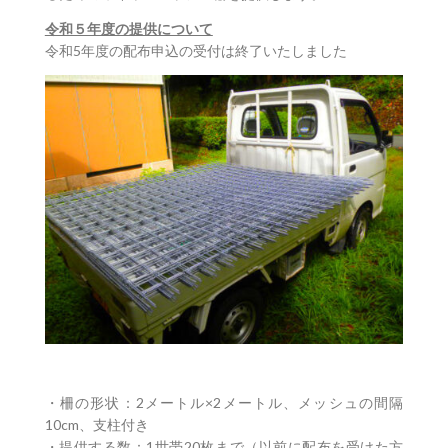
151km ~ 200km
2,000円
令和５年度の提供について
令和5年度の配布申込の受付は終了いたしました
・柵の形状：2メートル×2メートル、メッシュの間隔
10cm、支柱付き
・提供する数：1世帯20枚まで（以前に配布を受けた方