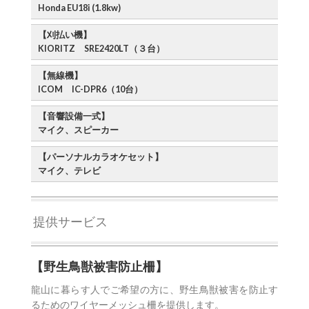
Honda EU18i (1.8kw)
【刈払い機】
KIORITZ SRE2420LT（３台）
【無線機】
ICOM IC-DPR6（10台）
【音響設備一式】
マイク、スピーカー
【パーソナルカラオケセット】
マイク、テレビ
提供サービス
使用距離
使用料
1km ~ 50km
500円
【野生鳥獣被害防止柵】
51km ~ 100km
1,000円
龍山に暮らす人でご希望の方に、野生鳥獣被害を防止す
101km ~ 150km
1,500円
るためのワイヤーメッシュ柵を提供します。