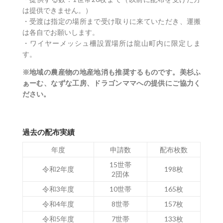
は提供できません。）
・受渡は指定の場所まで受け取りに来ていただき、運搬
は各自でお願いします。
・ワイヤーメッシュ柵設置場所は龍山町内に限定しま
す。
※地域の農産物の地産地消も推奨するものです。美杉ふ
ぁーむ、なずな工房、ドラゴンママへの提供にご協力く
ださい。
過去の配布実績
年度
申請数
配布枚数
15世帯
令和2年度
198枚
2団体
令和3年度
10世帯
165枚
令和4年度
8世帯
157枚
令和5年度
7世帯
133枚