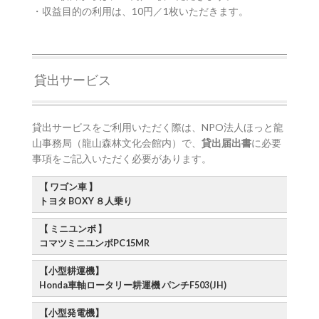
・収益目的の利用は、10円／1枚いただきます。
貸出サービス
貸出サービスをご利用いただく際は、NPO法人ほっと龍
山事務局（龍山森林文化会館内）で、
貸出届出書
に必要
事項をご記入いただく必要があります。
【 ワゴン車 】
トヨタ BOXY ８人乗り
【 ミニユンボ 】
コマツミニユンボPC15MR
【小型耕運機】
Honda車軸ロータリー耕運機 パンチF503(JH)
【小型発電機】