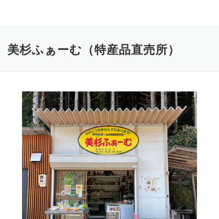
コ
ン
テ
ン
美杉ふぁーむ（特産品直売所）
ツ
へ
ス
キ
ッ
プ