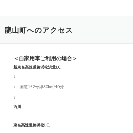
コ
ン
テ
ン
龍山町へのアクセス
ツ
へ
ス
キ
ッ
＜自家用車ご利用の場合＞
プ
新東名高速道路浜松浜北I.C.
↓
↓ 国道152号線30km/40分
↓
西川
東名高速道路浜松I.C.